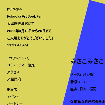
(2)Pages
Fukuoka Art Book Fair
太宰府天満宮にて
2025年4月18日から20日まで
ご来場ありがとうございました！
11:57:43 AM
フェアについて
みさこみさこ
コミュニティー協定
アクセス
ブース:
余香殿
来場案内
番号:
G-09
拠点:
日本
福岡
出展者
イベント
Q 簡単な自己紹介を
パートナー