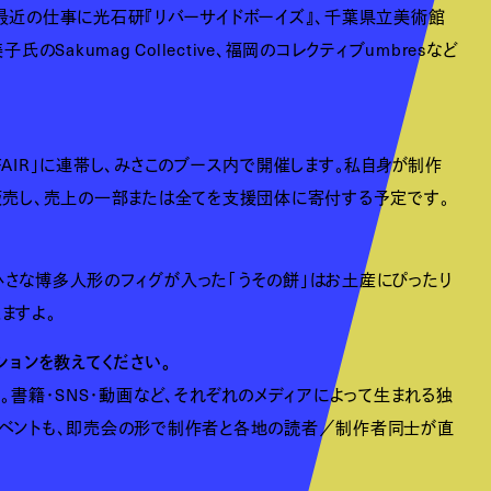
最近の仕事に光石研『リバーサイドボーイズ』、千葉県立美術館
akumag Collective、福岡のコレクティブumbresなど
K FAIR」に連帯し、みさこのブース内で開催します。私自身が制作
販売し、売上の一部または全てを支援団体に寄付する予定です。
小さな博多人形のフィグが入った「うその餅」はお土産にぴったり
ますよ。
ションを教えてください。
。書籍・SNS・動画など、それぞれのメディアによって生まれる独
どのイベントも、即売会の形で制作者と各地の読者／制作者同士が直