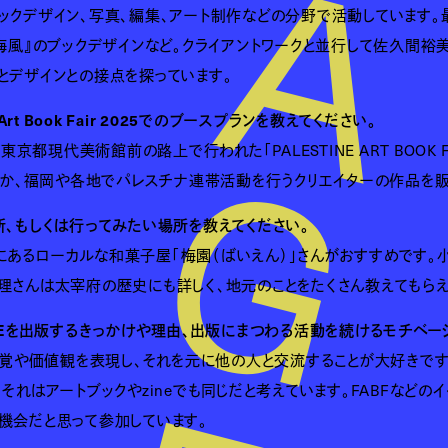
ックデザイン、写真、編集、アート制作などの分野で活動しています。
風』のブックデザインなど。クライアントワークと並行して佐久間裕美子氏のS
とデザインとの接点を探っています。
oka Art Book Fair 2025でのブースプランを教えてください。
せて東京都現代美術館前の路上で行われた「PALESTINE ART BOO
のほか、福岡や各地でパレスチナ連帯活動を行うクリエイターの作品を
所、もしくは行ってみたい場所を教えてください。
あるローカルな和菓子屋「梅園（ばいえん）」さんがおすすめです。
理さんは太宰府の歴史にも詳しく、地元のことをたくさん教えてもらえ
INEを出版するきっかけや理由、出版にまつわる活動を続けるモチベー
の感覚や価値観を表現し、それを元に他の人と交流することが大好きです
、それはアートブックやzineでも同じだと考えています。FABFな
機会だと思って参加しています。