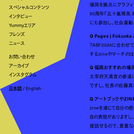
福岡を拠点にグラフィ
スペシャルコンテンツ
50周年『五十嵐靖晃 海
インタビュー
にも参加し、社会運動
Yummyエリア
フレンズ
Q Pages | Fuku
ニュース
TABF2024に合わ
するzineやマーチ
お問い合わせ
アーカイブ
Q 福岡おすすめの場
インスタグラム
太宰府天満宮の参道に
ですし、社長の佐藤真
日本語
/
English
Q アートブックやZ
zineを通じて自分
自の表現がありますし
接話せるので、貴重な