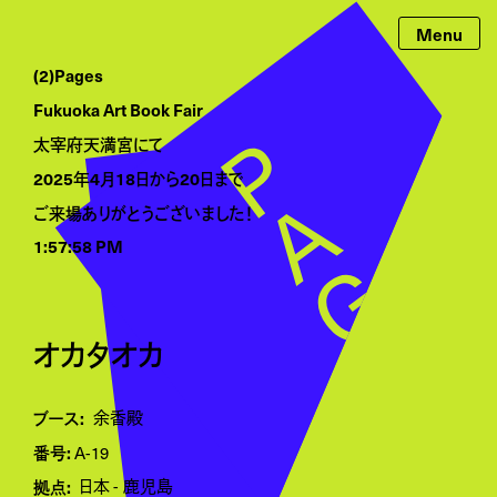
(2)Pages
Fukuoka Art Book Fair
太宰府天満宮にて
2025年4月18日から20日まで
ご来場ありがとうございました！
1:57:58 PM
オカタオカ
ブース:
余香殿
番号:
A-19
拠点:
日本
鹿児島