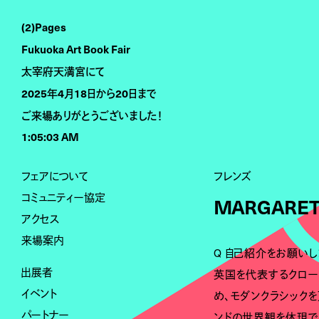
(2)Pages
Fukuoka Art Book Fair
太宰府天満宮にて
2025年4月18日から20日まで
ご来場ありがとうございました！
1:05:04 AM
フェアについて
フレンズ
コミュニティー協定
MARGARET 
アクセス
来場案内
Q 自己紹介をお願いし
出展者
英国を代表するクロー
イベント
め、モダンクラシック
パートナー
ンドの世界観を体現で