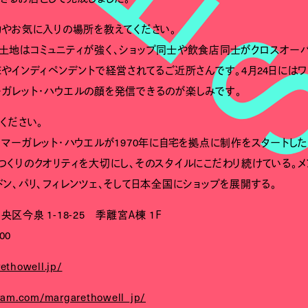
力やお気に入りの場所を教えてください。
土地はコミュニティが強く、ショップ同士や飲食店同士がクロスオー
DICEやインディペンデントで経営されてるご近所さんです。4月24日に
ガレット・ハウエルの顔を発信できるのが楽しみです。
ください。
、マーガレット・ハウエルが1970年に自宅を拠点に制作をスタートし
つくりのクオリティを大切にし、そのスタイルにこだわり続けている。メ
ン、パリ、フィレンツェ、そして日本全国にショップを展開する。
区今泉 1-18-25 季離宮Ａ棟 1Ｆ
00
ethowell.jp/
ram.com/margarethowell_jp/